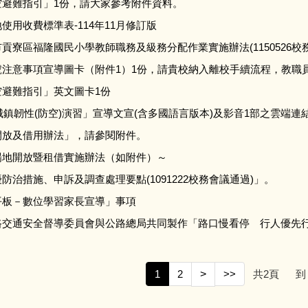
空避難指引」1份，請大家參考附件資料。
使用收費標準表-114年11月修訂版
貢寮區福隆國民小學教師職務及級務分配作業實施辦法(1150526校
號注意事項宣導圖卡（附件1）1份，請貴校納入離校手續流程，教職
避難指引」英文圖卡1份
5城鎮韌性(防空)演習」宣導文宣(含多國語言版本)及影音1部之雲端連
開放及借用辦法」，請參閱附件。
場地開放暨租借實施辦法（如附件）～
防治措施、申訴及調查處理要點(1091222校務會議通過)」。
平板－數位學習家長宣導」事項
路交通安全督導委員會與公路總局共同製作「路口慢看停 行人優先
1
2
>
>>
共
2
頁
到