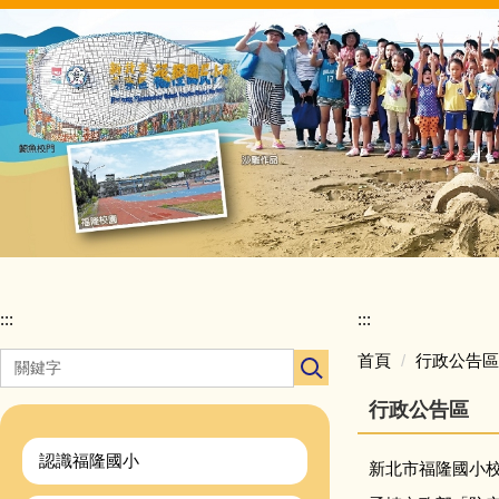
跳
到
主
要
內
容
區
:::
:::
首頁
行政公告區
行政公告區
認識福隆國小
新北市福隆國小