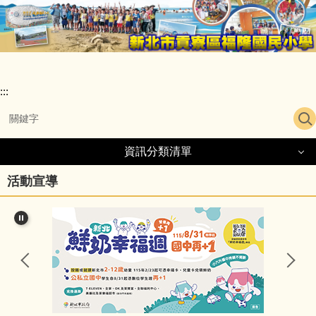
跳
到
主
要
內
容
:::
區
資訊分類清單
活動宣導
認識福隆國小
福隆願景
行政團隊
學校位置