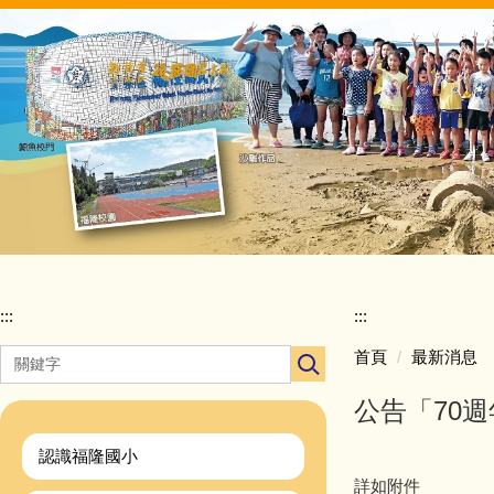
跳
到
主
要
內
容
區
:::
:::
首頁
最新消息
公告「70
認識福隆國小
詳如附件