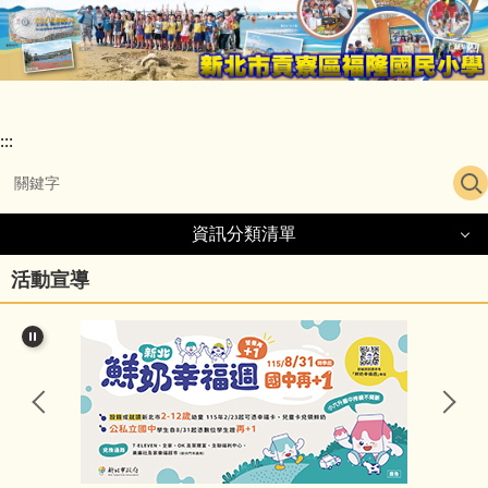
跳
到
主
要
內
容
:::
區
資訊分類清單
活動宣導
認識福隆國小
福隆願景
行政團隊
學校位置