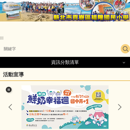
跳
到
主
要
內
容
:::
區
資訊分類清單
活動宣導
認識福隆國小
福隆願景
行政團隊
學校位置